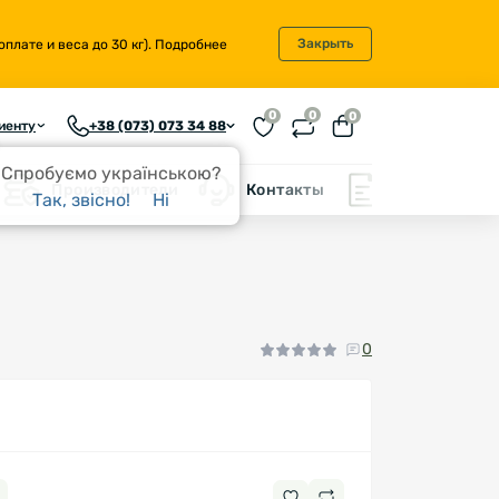
Закрыть
плате и веса до 30 кг).
Подробнее
0
0
0
иенту
+38 (073) 073 34 88
Спробуємо українською?
Производители
Контакты
Блог
Так, звісно!
Ні
0