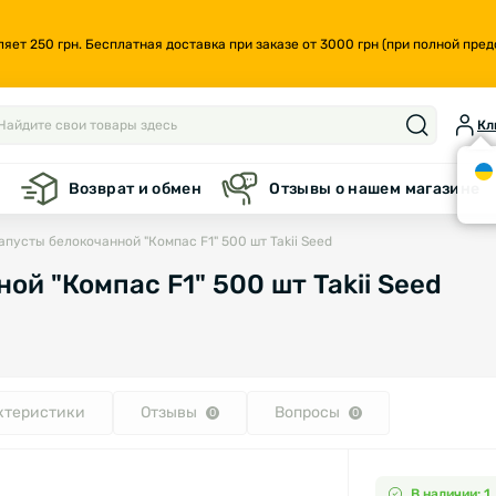
т 250 грн. Бесплатная доставка при заказе от 3000 грн (при полной предо
Кл
а
Возврат и обмен
Отзывы о нашем магазине
апусты белокочанной "Компас F1" 500 шт Takii Seed
ой "Компас F1" 500 шт Takii Seed
ктеристики
Отзывы
Вопросы
0
0
В наличии: 1