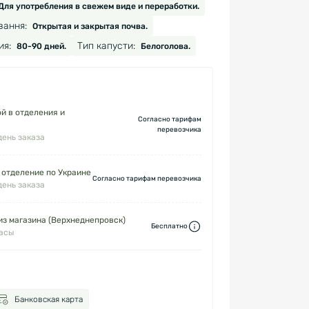
Для употребления в свежем виде и переработки.
вання:
Открытая и закрытая почва.
ия:
Тип капусти:
80-90 дней.
Белоголова.
й в отделения и
Согласно тарифам
перевозчика
день заказа
 отделение по Украине
Согласно тарифам перевозчика
день заказа
з магазина (Верхнеднепровск)
Бесплатно
часы
Банковская карта