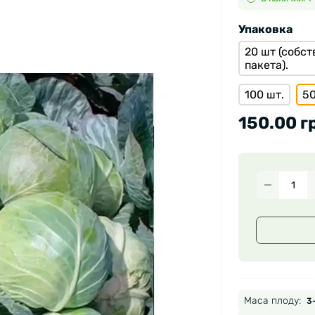
Упаковка
20 шт (собс
пакета).
100 шт.
50
150.00 г
Маса плоду:
3-