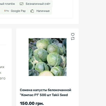
ный платёж
Безналичный счёт
Google Pay
Наличные
ких
к
его
Семена капусты белокочанной
"Компас F1" 500 шт Takii Seed
150.00 грн.