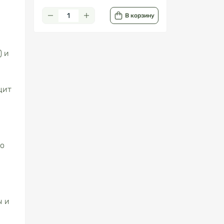
В корзину
) и
цит
го
ы и