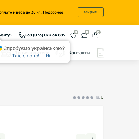
Закрыть
плате и веса до 30 кг).
Подробнее
0
0
0
иенту
+38 (073) 073 34 88
Спробуємо українською?
Производители
Контакты
Блог
Так, звісно!
Ні
0
5