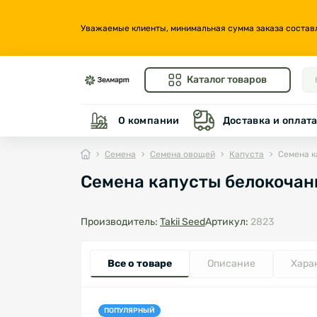
Уважаемые клиенты, минимальная сумма заказа составляе
Каталог товаров
О компании
Доставка и оплат
Семена
Семена овощей
Капуста
Семена к
Семена капусты белокочанно
Производитель:
Takii Seed
Артикул:
2823
Все о товаре
Описание
Хара
ПОПУЛЯРНЫЙ