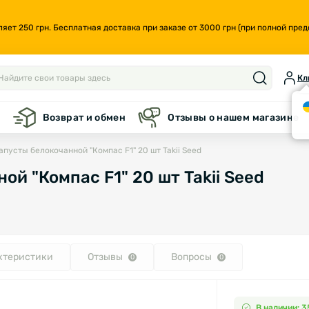
т 250 грн. Бесплатная доставка при заказе от 3000 грн (при полной предо
Кл
а
Возврат и обмен
Отзывы о нашем магазине
апусты белокочанной "Компас F1" 20 шт Takii Seed
й "Компас F1" 20 шт Takii Seed
ктеристики
Отзывы
Вопросы
0
0
В наличии: 3