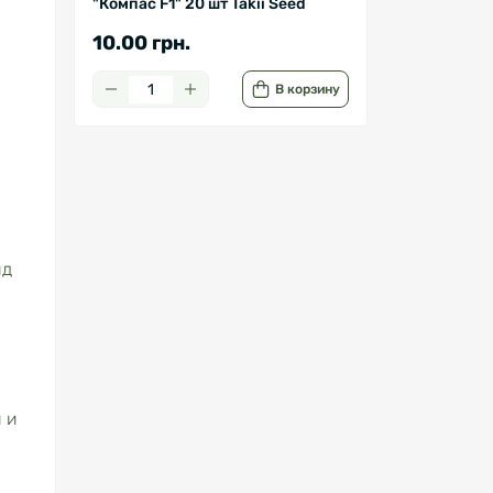
"Компас F1" 20 шт Takii Seed
10.00 грн.
В корзину
ид
 и