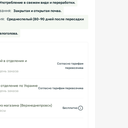
Употребление в свежем виде и переработки.
вання:
Закрытая и открытая почва.
ия:
Среднеспелый (80-90 дней после пересадки
елоголова.
й в отделения и
Согласно тарифам
перевозчика
день заказа
 отделение по Украине
Согласно тарифам перевозчика
день заказа
з магазина (Верхнеднепровск)
Бесплатно
часы