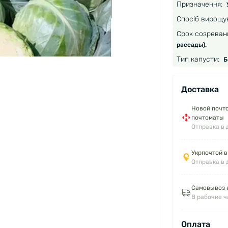
Призначення:
Спосіб вирощу
Срок созреван
рассады).
Тип капусти:
Б
Доставка
Новой почто
почтоматы
Отправка в 
Укрпочтой в
Отправка в 
Самовывоз и
В рабочие 
Оплата