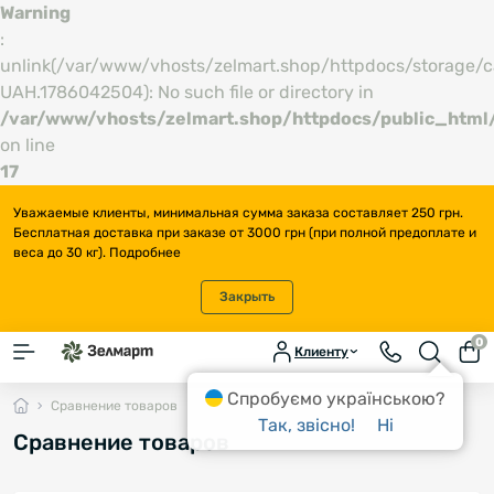
Warning
:
unlink(/var/www/vhosts/zelmart.shop/httpdocs/storage/ca
UAH.1786042504): No such file or directory in
/var/www/vhosts/zelmart.shop/httpdocs/public_html/
on line
17
Уважаемые клиенты, минимальная сумма заказа составляет 250 грн.
Бесплатная доставка при заказе от 3000 грн (при полной предоплате и
веса до 30 кг).
Подробнее
Закрыть
0
Клиенту
Спробуємо українською?
Сравнение товаров
Так, звісно!
Ні
Сравнение товаров