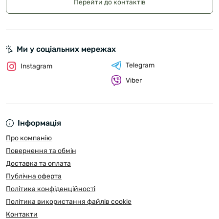
Перейти до контактів
Ми у соціальних мережах
Telegram
Instagram
Viber
Інформація
Про компанію
Повернення та обмін
Доставка та оплата
Публічна оферта
Політика конфіденційності
Політика використання файлів cookie
Контакти