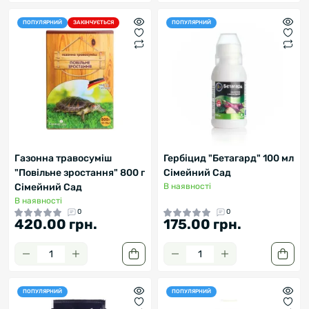
ПОПУЛЯРНИЙ
ЗАКІНЧУЄТЬСЯ
ПОПУЛЯРНИЙ
Газонна травосуміш
Гербіцид "Бетагард" 100 мл
"Повільне зростання" 800 г
Сімейний Сад
Сімейний Сад
В наявності
В наявності
0
0
420.00 грн.
175.00 грн.
ПОПУЛЯРНИЙ
ПОПУЛЯРНИЙ