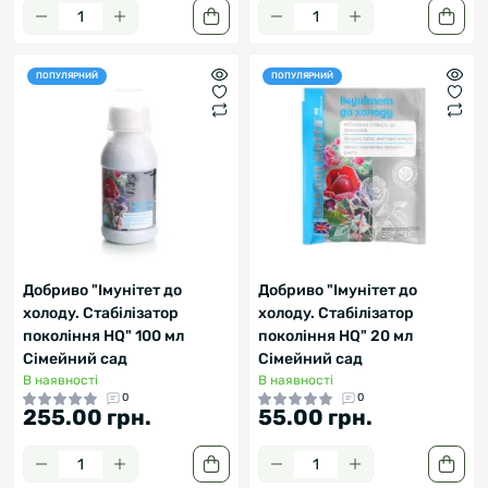
ПОПУЛЯРНИЙ
ПОПУЛЯРНИЙ
Добриво "Імунітет до
Добриво "Імунітет до
холоду. Стабілізатор
холоду. Стабілізатор
покоління HQ" 100 мл
покоління HQ" 20 мл
Сімейний сад
Сімейний сад
В наявності
В наявності
0
0
255.00 грн.
55.00 грн.