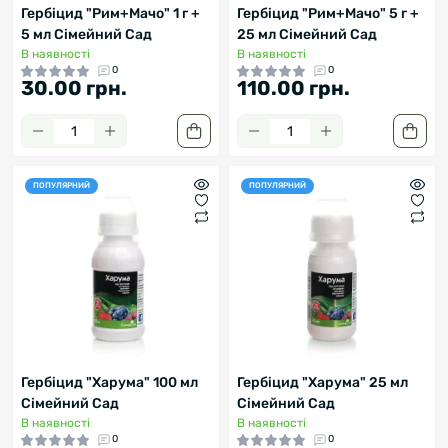
Гербіцид "Рим+Мачо" 1 г +
Гербіцид "Рим+Мачо" 5 г +
5 мл Сімейний Сад
25 мл Сімейний Сад
В наявності
В наявності
0
0
30.00 грн.
110.00 грн.
ПОПУЛЯРНИЙ
ПОПУЛЯРНИЙ
Гербіцид "Харума" 100 мл
Гербіцид "Харума" 25 мл
Сімейний Сад
Сімейний Сад
В наявності
В наявності
0
0