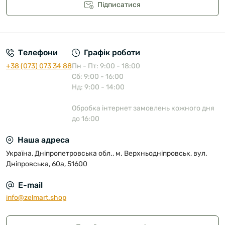
Підписатися
Публічна оферта
Телефони
Графік роботи
+38 (073) 073 34 88
Пн - Пт: 9:00 - 18:00
Сб: 9:00 - 16:00
Нд: 9:00 - 14:00
Обробка інтернет замовлень кожного дня
до 16:00
Наша адреса
Україна, Дніпропетровська обл., м. Верхньодніпровськ, вул.
Дніпровська, 60а, 51600
E-mail
info@zelmart.shop