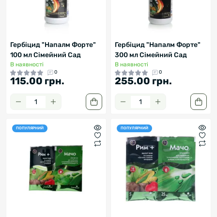
Гербіцид "Напалм Форте"
Гербіцид "Напалм Форте"
100 мл Сімейний Сад
300 мл Сімейний Сад
В наявності
В наявності
0
0
115.00 грн.
255.00 грн.
ПОПУЛЯРНИЙ
ПОПУЛЯРНИЙ