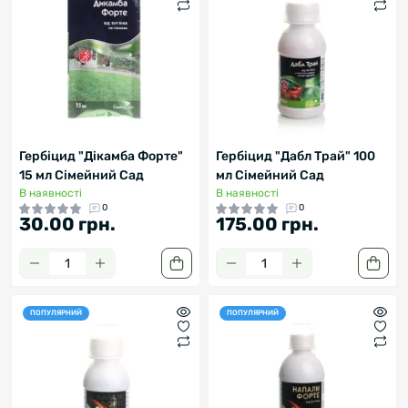
Гербіцид "Дікамба Форте"
Гербіцид "Дабл Трай" 100
15 мл Сімейний Сад
мл Сімейний Сад
В наявності
В наявності
0
0
30.00 грн.
175.00 грн.
ПОПУЛЯРНИЙ
ПОПУЛЯРНИЙ