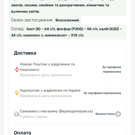
овочів, лохини, хвойних та декоративних, кімнатних та
вуличних квітів.
Сезон застосування:
Всесезонний.
Склад:
Азот (N) – 60 г/л, фосфор (P2O5) – 48 г/л, калій (К2О) –
24 г/л, комплекс L-амінокислот – 310 г/л.
Доставка
Новою Поштою у відділення та
За тарифами
поштомати
перевізника
Відправка в день замовлення
Укрпоштою у відділення по Україні
За тарифами перевізника
Відправка в день замовлення
Самовивіз з магазину (Верхьодніпровськ)
Безкоштовно
У робочі години
Оплата