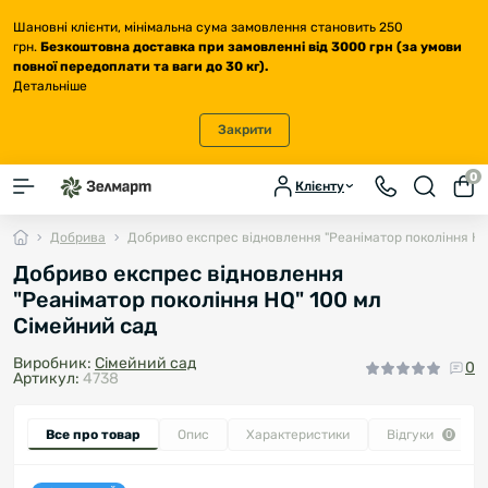
Шановні клієнти, мінімальна сума замовлення становить 250
грн.
Безкоштовна доставка
при замовленні від 3000 грн (за умови
повної передоплати та ваги до 30 кг
).
Детальніше
Закрити
0
Клієнту
Добрива
Добриво експрес відновлення "Реаніматор покоління HQ
Добриво експрес відновлення
"Реаніматор покоління HQ" 100 мл
Сімейний сад
Виробник:
Сімейний сад
0
Артикул:
4738
Все про товар
Опис
Характеристики
Відгуки
0