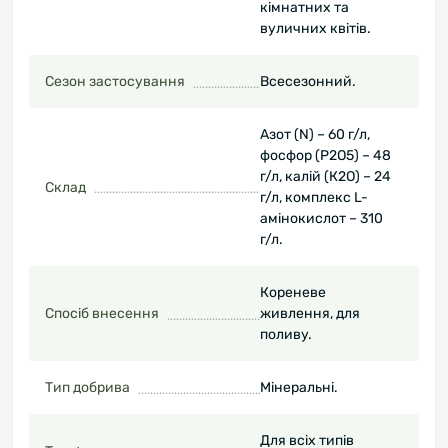
кімнатних та
вуличних квітів.
Сезон застосування
Всесезонний.
Азот (N) – 60 г/л,
фосфор (P2O5) – 48
г/л, калій (К2О) – 24
Склад
г/л, комплекс L-
амінокислот – 310
г/л.
Кореневе
Спосіб внесення
живлення, для
поливу.
Тип добрива
Мінеральні.
Для всіх типів