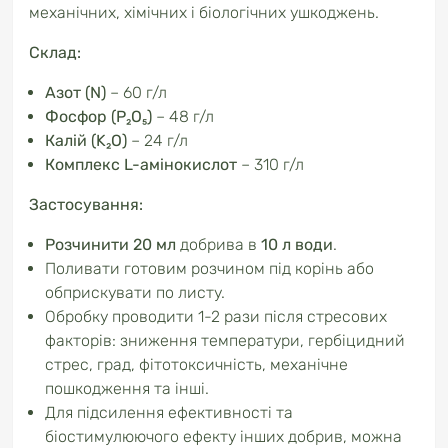
механічних, хімічних і біологічних ушкоджень.
Склад:
Азот (N)
– 60 г/л
Фосфор (P₂O₅)
– 48 г/л
Калій (K₂O)
– 24 г/л
Комплекс L-амінокислот
– 310 г/л
Застосування:
Розчинити 20 мл
добрива в
10 л води
.
Поливати готовим розчином під корінь або
обприскувати по листу.
Обробку проводити 1-2 рази після стресових
факторів: зниження температури, гербіцидний
стрес, град, фітотоксичність, механічне
пошкодження та інші.
Для підсилення ефективності та
біостимулюючого ефекту інших добрив, можна