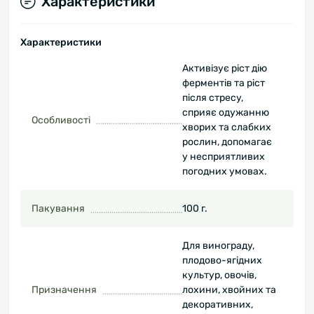
Характеристики
Характеристики
Активізує ріст дію
ферментів та ріст
після стресу,
сприяє одужанню
Особливості
хворих та слабких
рослин, допомагає
у несприятливих
погодних умовах.
Пакування
100 г.
Для винограду,
плодово-ягідних
культур, овочів,
Призначення
лохини, хвойних та
декоративних,