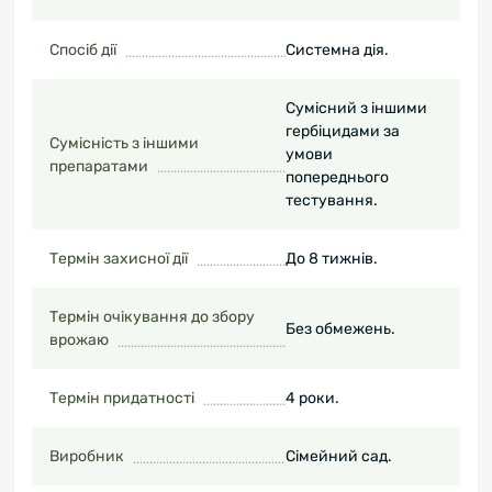
Спосіб дії
Системна дія.
Сумісний з іншими
гербіцидами за
Сумісність з іншими
умови
препаратами
попереднього
тестування.
Термін захисної дії
До 8 тижнів.
Термін очікування до збору
Без обмежень.
врожаю
Термін придатності
4 роки.
Виробник
Сімейний сад.