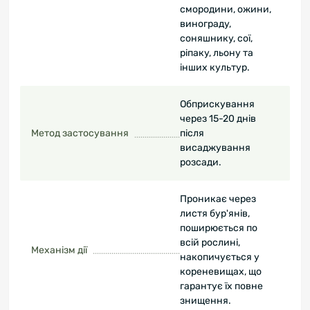
смородини, ожини,
винограду,
соняшнику, сої,
ріпаку, льону та
інших культур.
Обприскування
через 15-20 днів
Метод застосування
після
висаджування
розсади.
Проникає через
листя бур'янів,
поширюється по
всій рослині,
Механізм дії
накопичується у
кореневищах, що
гарантує їх повне
знищення.