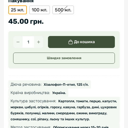
Пакування
25 мл.
100 мл.
500 мл.
45.00 грн.
До кошика
Швидке замовлення
Діюча речовина:
Хізалофоп-П-етил, 125 г/л.
Країна виробництва:
Україна.
Культура застосування:
Картопля, томати, перцю, капусти,
моркви, цибулі, огірків, гороху, кавуна, гарбуза, дині, цукрових
буряків, полуниці, малини, смородини, ожини, винограду,
соняшнику, сої, ріпаку, льону та інших культур.
Метод застосування:
Обприскування через 15-20 днів