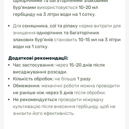
однорічними та багаторічними злаковими
бур'янами
використовується
10-20 мл
гербіциду на 3 літри води на 1 сотку
.
Для
соняшника, сої та ріпаку
норма витрати для
знищення
однорічних та багаторічних
злакових бур'янів
становить
10-15 мл на 3 літри
води на 1 сотку
.
Додаткові рекомендації:
Час застосування:
через
15-20 днів після
висаджування розсади
.
Кількість обробок:
не більше
1 разу
.
Обмеження:
механічні роботи можна проводити
не раніше ніж через 5 днів
після обробки.
Не рекомендується
проводити міжрядну
культивацію після внесення гербіциду, щоб не
знизити його ефективність.