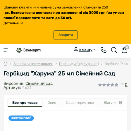
Шановні клієнти, мінімальна сума замовлення становить 250
грн.
Безкоштовна доставка
при замовленні від 3000 грн (за умови
повної передоплати та ваги до 30 кг
).
Детальніше
Закрити
0
Клієнту
Засоби захисту рослин
Гербіциди (від бур’янів)
Гербіцид "Хару
Гербіцид "Харума" 25 мл Сімейний Сад
Виробник:
Сімейний сад
0
Артикул:
4621
Все про товар
Опис
Характеристики
Відгуки
0
ПОПУЛЯРНИЙ