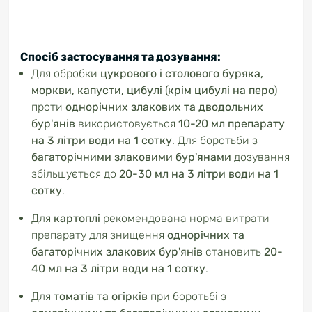
Спосіб застосування та дозування:
Для обробки
цукрового і столового буряка,
моркви, капусти, цибулі (крім цибулі на перо)
проти
однорічних злакових та дводольних
бур'янів
використовується
10-20 мл препарату
на 3 літри води на 1 сотку
. Для боротьби з
багаторічними злаковими бур'янами
дозування
збільшується до
20-30 мл на 3 літри води на 1
сотку
.
Для
картоплі
рекомендована норма витрати
препарату для знищення
однорічних та
багаторічних злакових бур'янів
становить
20-
40 мл на 3 літри води на 1 сотку
.
Для
томатів та огірків
при боротьбі з