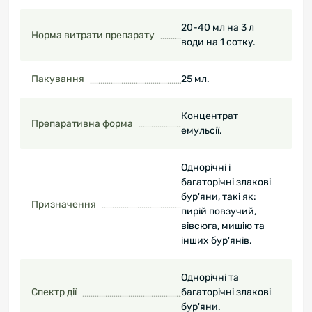
20-40 мл на 3 л
Норма витрати препарату
води на 1 сотку.
Пакування
25 мл.
Концентрат
Препаративна форма
емульсії.
Однорічні і
багаторічні злакові
бур'яни, такі як:
Призначення
пирій повзучий,
вівсюга, мишію та
інших бур'янів.
Однорічні та
Спектр дії
багаторічні злакові
бур'яни.