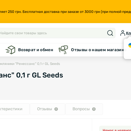
т 250 грн. Бесплатная доставка при заказе от 3000 грн (при полной предо
Кл
а
Возврат и обмен
Отзывы о нашем магазине
мляники "Ренессанс" 0,1 г GL Seeds
с" 0,1 г GL Seeds
ктеристики
Отзывы
Вопросы
0
0
Немає в наявнос