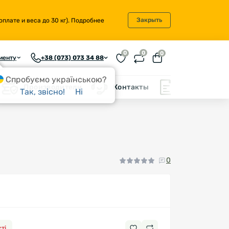
Закрыть
плате и веса до 30 кг).
Подробнее
0
0
0
иенту
+38 (073) 073 34 88
Спробуємо українською?
Производители
Контакты
Блог
Так, звісно!
Ні
0
ті