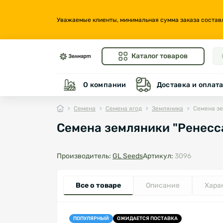
Уважаемые клиенты, минимальная сумма заказа составляе
Каталог товаров
О компании
Доставка и оплат
Семена
Семена ягод
Земляника
Семена зе
Семена земляники "Ренессан
Производитель:
GL Seeds
Артикул:
3096
Все о товаре
Описание
Хара
ПОПУЛЯРНЫЙ
ОЖИДАЕТСЯ ПОСТАВКА