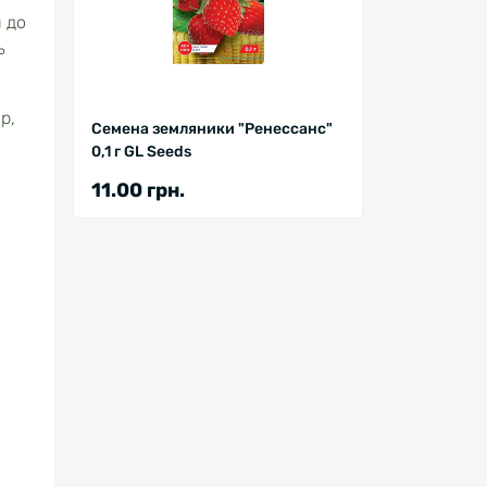
 до
ь
р,
Семена земляники "Ренессанс"
0,1 г GL Seeds
11.00 грн.