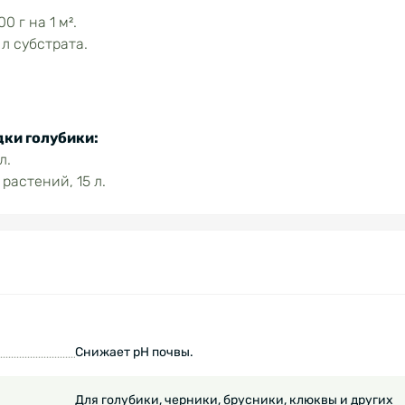
 г на 1 м².
 л субстрата.
ки голубики:
л.
растений, 15 л.
Снижает pH почвы.
Для голубики, черники, брусники, клюквы и других