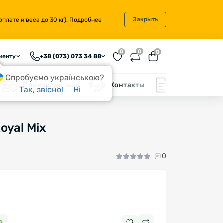
Закрыть
плате и веса до 30 кг).
Подробнее
0
0
0
иенту
+38 (073) 073 34 88
Спробуємо українською?
Производители
Контакты
Блог
Так, звісно!
Ні
oyal Mix
0
8