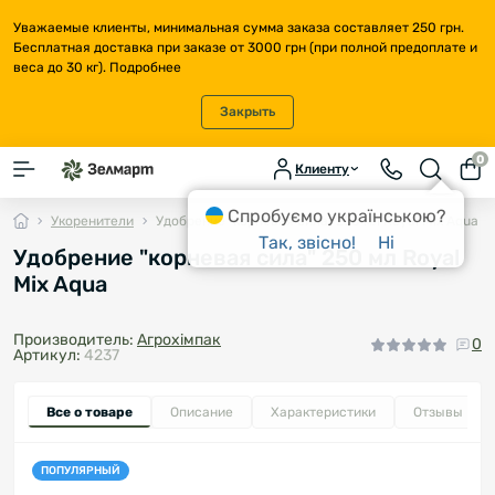
Уважаемые клиенты, минимальная сумма заказа составляет 250 грн.
Бесплатная доставка при заказе от 3000 грн (при полной предоплате и
веса до 30 кг).
Подробнее
Закрыть
0
Клиенту
Спробуємо українською?
Укоренители
Удобрение "корневая сила" 250 мл Royal Мix Aqua
Так, звісно!
Ні
Удобрение "корневая сила" 250 мл Royal
Мix Aqua
Производитель:
Агрохімпак
0
Артикул:
4237
Все о товаре
Описание
Характеристики
Отзывы
0
ПОПУЛЯРНЫЙ