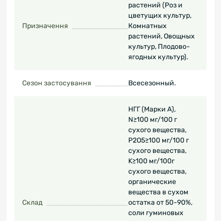
растений (Роз и
цветущих культур,
Призначення
Комнатных
растений, Овощных
культур, Плодово-
ягодных культур).
Сезон застосування
Всесезонный.
НГГ (Марки А),
N≥100 мг/100 г
сухого вещества,
P2O5≥100 мг/100 г
сухого вещества,
K≥100 мг/100г
сухого вещества,
органические
вещества в сухом
Склад
остатка от 50-90%,
соли гуминовых