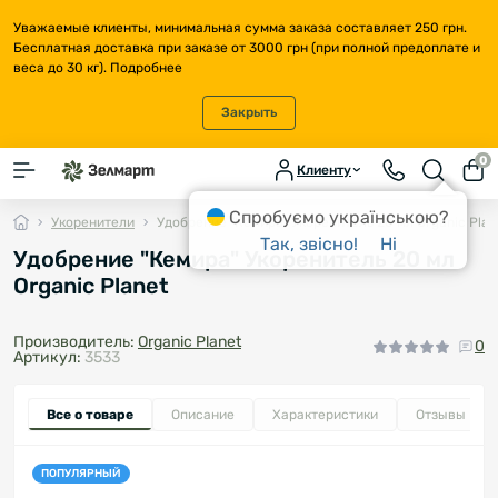
Уважаемые клиенты, минимальная сумма заказа составляет 250 грн.
Бесплатная доставка при заказе от 3000 грн (при полной предоплате и
веса до 30 кг).
Подробнее
Закрыть
0
Клиенту
Спробуємо українською?
Укоренители
Удобрение "Кемира" Укоренитель 20 мл Organic Plan
Так, звісно!
Ні
Удобрение "Кемира" Укоренитель 20 мл
Organic Planet
Производитель:
Organic Planet
0
Артикул:
3533
Все о товаре
Описание
Характеристики
Отзывы
0
ПОПУЛЯРНЫЙ