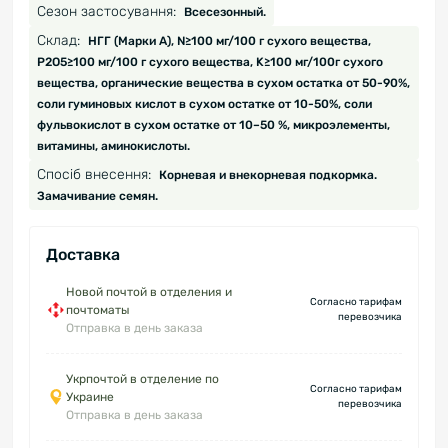
Сезон застосування:
Всесезонный.
Склад:
НГГ (Марки А), N≥100 мг/100 г сухого вещества,
P2O5≥100 мг/100 г сухого вещества, K≥100 мг/100г сухого
вещества, органические вещества в сухом остатка от 50-90%,
соли гуминовых кислот в сухом остатке от 10-50%, соли
фульвокислот в сухом остатке от 10–50 %, микроэлементы,
витамины, аминокислоты.
Спосіб внесення:
Корневая и внекорневая подкормка.
Замачивание семян.
Доставка
Новой почтой в отделения и
Согласно тарифам
почтоматы
перевозчика
Отправка в день заказа
Укрпочтой в отделение по
Согласно тарифам
Украине
перевозчика
Отправка в день заказа