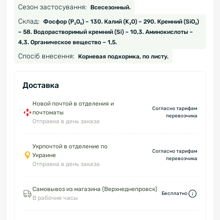
Сезон застосування:
Всесезонный.
Склад:
Фосфор (P₂O₅) – 130. Калий (K₂O) – 290. Кремний (SiO₂)
– 58. Водорастворимый кремний (Si) – 10,3. Аминокислоты –
4,3. Органическое вещество – 1,5.
Спосіб внесення:
Корневая подкормка, по листу.
Доставка
Новой почтой в отделения и
Согласно тарифам
почтоматы
перевозчика
Отправка в день заказа
Укрпочтой в отделение по
Согласно тарифам
Украине
перевозчика
Отправка в день заказа
Самовывоз из магазина (Верхнеднепровск)
Бесплатно
В рабочие часы