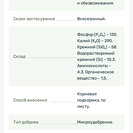
и обезвоживания.
Сезон застосування
Всесезонный.
Фосфор (P₂O₅) – 130.
Калий (K₂O) – 290.
Кремний (SiO₂) – 58.
Водорастворимый
Склад
кремний (Si) – 10,3.
Аминокислоты –
4,3. Органическое
вещество – 1,5.
Корневая
Спосіб внесення
подкормка, по
листу.
Тип добрива
Микроудобрение.