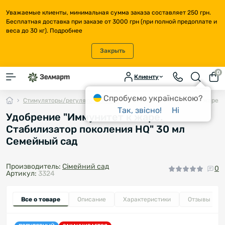
Уважаемые клиенты, минимальная сумма заказа составляет 250 грн.
Бесплатная доставка при заказе от 3000 грн (при полной предоплате и
веса до 30 кг).
Подробнее
Закрыть
0
Клиенту
Спробуємо українською?
Стимуляторы/регуляторы роста
Удобрение "Иммунитет к жаре. 
Так, звісно!
Ні
Удобрение "Иммунитет к жаре.
Стабилизатор поколения HQ" 30 мл
Семейный сад
Производитель:
Сімейний сад
0
Артикул:
3324
Все о товаре
Описание
Характеристики
Отзывы
0