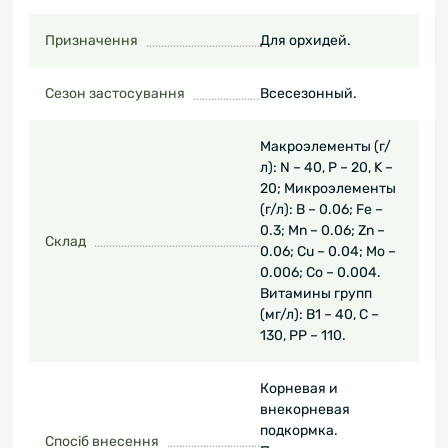
Призначення
Для орхидей.
Сезон застосування
Всесезонный.
Макроэлементы (г/
л): N – 40, P – 20, K –
20; Микроэлементы
(г/л): B – 0.06; Fe –
0.3; Mn – 0.06; Zn –
Склад
0.06; Cu – 0.04; Mo –
0.006; Co – 0.004.
Витамины групп
(мг/л): В1 – 40, С –
130, РР – 110.
Корневая и
внекорневая
подкормка.
Спосіб внесення