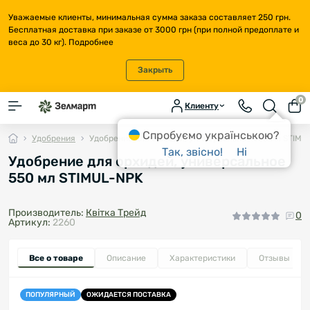
Уважаемые клиенты, минимальная сумма заказа составляет 250 грн.
Бесплатная доставка при заказе от 3000 грн (при полной предоплате и
веса до 30 кг).
Подробнее
Закрыть
0
Клиенту
Спробуємо українською?
Удобрения
Удобрение для орхидей, универсальное 550 мл STIMU
Так, звісно!
Ні
Удобрение для орхидей, универсальное
550 мл STIMUL-NPK
Производитель:
Квітка Трейд
0
Артикул:
2260
Все о товаре
Описание
Характеристики
Отзывы
0
ПОПУЛЯРНЫЙ
ОЖИДАЕТСЯ ПОСТАВКА