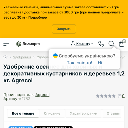
Уважаемые клиенты, минимальная сумма заказа составляет 250 грн.
Бесплатная доставка при заказе от 3000 грн (при полной предоплате и
веса до 30 кг).
Подробнее
Закрыть
0
Клиенту
Спробуємо українською?
Удобрения
Удобрение осеннее для хвойных и декоративных кустар
Так, звісно!
Ні
Удобрение осеннее для хвойных и
декоративных кустарников и деревьев 1,2
кг. Agrecol
Производитель:
Agrecol
0
Артикул:
1782
Все о товаре
Описание
Характеристики
Отзывы
0