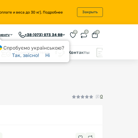
Закрыть
плате и веса до 30 кг).
Подробнее
0
0
0
иенту
+38 (073) 073 34 88
Спробуємо українською?
Производители
Контакты
Блог
Так, звісно!
Ні
0