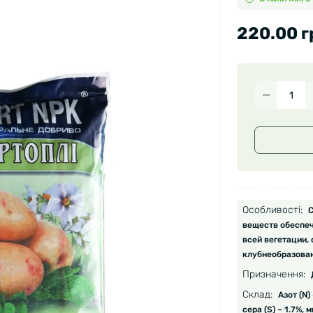
220.00 г
Особливості:
С
веществ обеспеч
всей вегетации,
клубнеобразован
Призначення:
Склад:
Азот (N)
сера (S) – 1.7%,