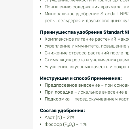
Повышению содержания крахмала, а
Минеральное удобрение Standart NPK
репы, сельдерея и других овощных кул
Преимущества удобрения Standart N
Комплексное питание растений макро
Укрепление иммунитета, повышение 
Снижение стресса растений после п
Стимуляция роста и увеличения разм
Улучшение вкусовых качеств и сохра
Инструкция и способ применения:
Предпосевное внесение
– при основ
При посадке
– локальное внесение в 
Подкормка
– перед окучиванием карт
Состав удобрения:
Азот (N) – 21%
Фосфор (P₂O₅) – 11%