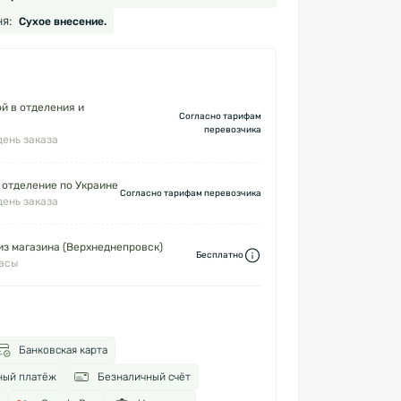
я:
Сухое внесение.
й в отделения и
Согласно тарифам
перевозчика
день заказа
 отделение по Украине
Согласно тарифам перевозчика
день заказа
з магазина (Верхнеднепровск)
Бесплатно
часы
Банковская карта
ный платёж
Безналичный счёт