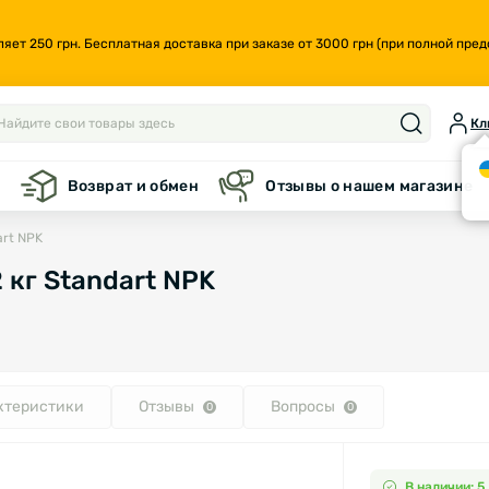
т 250 грн. Бесплатная доставка при заказе от 3000 грн (при полной предо
Кл
а
Возврат и обмен
Отзывы о нашем магазине
art NPK
 кг Standart NPK
ктеристики
Отзывы
Вопросы
0
0
В наличии: 5