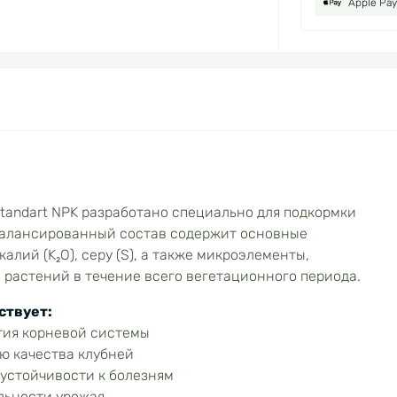
Apple Pay
andart NPK разработано специально для подкормки
сбалансированный состав содержит основные
 калий (K₂O), серу (S), а также микроэлементы,
растений в течение всего вегетационного периода.
ствует:
тия корневой системы
ю качества клубней
устойчивости к болезням
льности урожая