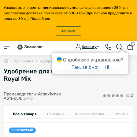
Уважаемые клиенты, минимальная сумма заказа составляет 250 грн.
Бесплатная доставка при заказе от 3000 грн (при полной предоплате и
веса до 30 кг).
Подробнее
Закрыть
0
Клиенту
Спробуємо українською?
Удобрения
Удобрение для балконных цветов 20 г Royal Mix
Так, звісно!
Ні
Удобрение для балконных цветов 20 г
Royal Mix
Производитель:
Агрохімпак
0
Артикул:
2973
Все о товаре
Описание
Характеристики
Отзывы
0
ПОПУЛЯРНЫЙ