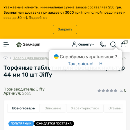
Уважаемые клиенты, минимальная сумма заказа составляет 250 грн.
Бесплатная доставка при заказе от 3000 грн (при полной предоплате и
веса до 30 кг).
Подробнее
Закрыть
0
Клиенту
Спробуємо українською?
Товары для рассады
Торфяные таблетки для овощных культур 44 
Так, звісно!
Ні
Торфяные таблетки для овощных культур
44 мм 10 шт Jiffy
Производитель:
Jiffy
0
Артикул:
2665
Все о товаре
Описание
Характеристики
Отзывы
0
ПОПУЛЯРНЫЙ
ОЖИДАЕТСЯ ПОСТАВКА