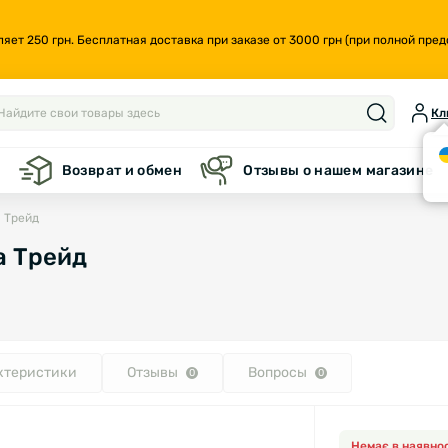
т 250 грн. Бесплатная доставка при заказе от 3000 грн (при полной предо
Кл
а
Возврат и обмен
Отзывы о нашем магазине
 Трейд
а Трейд
ктеристики
Отзывы
Вопросы
0
0
Немає в наявнос