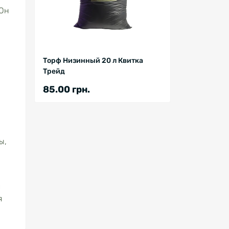
 Он
Торф Низинный 20 л Квитка
Трейд
85.00 грн.
ы,
я
я