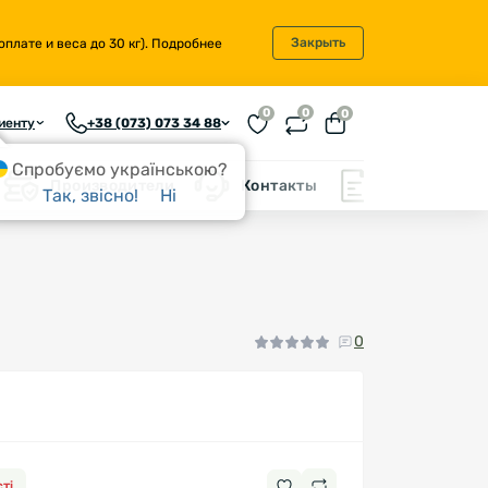
Закрыть
плате и веса до 30 кг).
Подробнее
0
0
0
иенту
+38 (073) 073 34 88
Спробуємо українською?
Производители
Контакты
Блог
Так, звісно!
Ні
0
ті