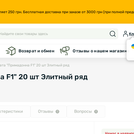
т 250 грн. Бесплатная доставка при заказе от 3000 грн (при полной предо
Кл
а
Возврат и обмен
Отзывы о нашем магазине
ата "Примадонна F1" 20 шт Элитный ряд
 F1" 20 шт Элитный ряд
ктеристики
Отзывы
Вопросы
0
0
Немає в наявнос