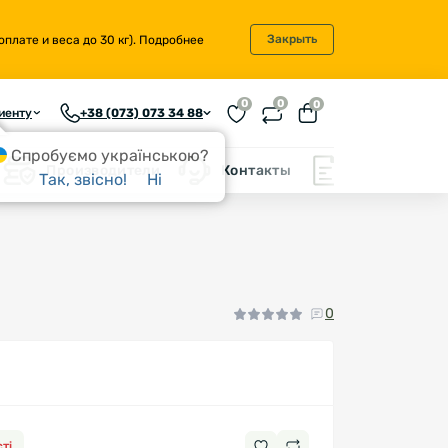
Закрыть
плате и веса до 30 кг).
Подробнее
0
0
0
иенту
+38 (073) 073 34 88
Спробуємо українською?
Производители
Контакты
Блог
Так, звісно!
Ні
0
ті