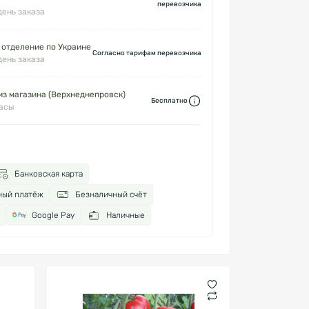
перевозчика
день заказа
 отделение по Украине
Согласно тарифам перевозчика
день заказа
з магазина (Верхнеднепровск)
Бесплатно
часы
Банковская карта
ный платёж
Безналичный счёт
Google Pay
Наличные