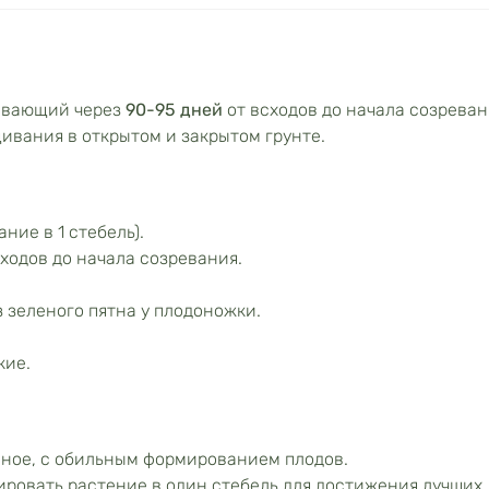
евающий через
90-95 дней
от всходов до начала созреван
ивания в открытом и закрытом грунте.
ние в 1 стебель).
ходов до начала созревания.
 зеленого пятна у плодоножки.
кие.
ное, с обильным формированием плодов.
ровать растение в один стебель для достижения лучших