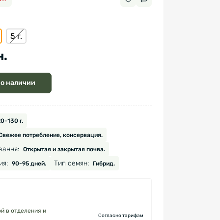
5 г.
н.
 о наличии
0-130 г.
Свежее потребление, консервация.
вання:
Открытая и закрытая почва.
ия:
Тип семян:
90-95 дней.
Гибрид.
й в отделения и
Согласно тарифам