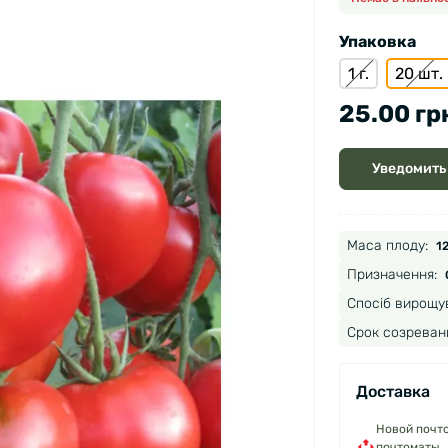
Упаковка
1 г.
20 шт.
25.00 гр
Уведомить
Маса плоду:
12
Призначення:
Спосіб вирощу
Срок созреван
Доставка
Новой почто
почтоматы