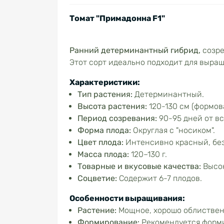
Томат "Примадонна F1"
Ранний детерминантный гибрид,
созр
Этот сорт идеально подходит для выращ
Характеристики:
Тип растения:
Детерминантный.
Высота растения:
120-130 см (формова
Период созревания:
90-95 дней от вс
Форма плода:
Округлая с "носиком".
Цвет плода:
Интенсивно красный, без
Масса плода:
120–130 г.
Товарные
и вкусовые качества:
Высо
Соцветие:
Содержит 6-7 плодов.
Особенности выращивания:
Растение:
Мощное, хорошо облиствен
Формирование:
Рекомендуется форми