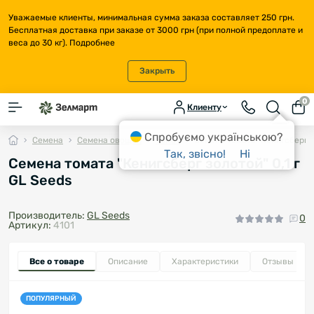
Уважаемые клиенты, минимальная сумма заказа составляет 250 грн.
Бесплатная доставка при заказе от 3000 грн (при полной предоплате и
веса до 30 кг).
Подробнее
Закрыть
0
Клиенту
Спробуємо українською?
Семена
Семена овощей
Томат
Семена томата "Кенигсберг зо
Так, звісно!
Ні
Семена томата "Кенигсберг золотой" 0,1 г
GL Seeds
Производитель:
GL Seeds
0
Артикул:
4101
Все о товаре
Описание
Характеристики
Отзывы
0
ПОПУЛЯРНЫЙ