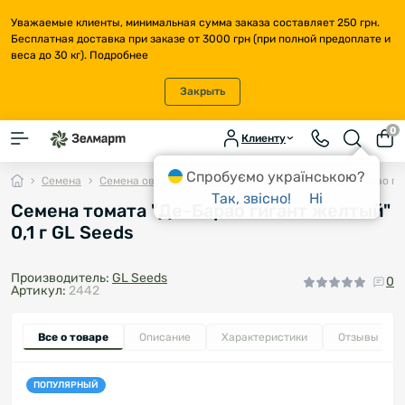
Уважаемые клиенты, минимальная сумма заказа составляет 250 грн.
Бесплатная доставка при заказе от 3000 грн (при полной предоплате и
веса до 30 кг).
Подробнее
Закрыть
0
Клиенту
Спробуємо українською?
Семена
Семена овощей
Томат
Семена томата "Де-Барао гиг
Так, звісно!
Ні
Семена томата "Де-Барао гигант желтый"
0,1 г GL Seeds
Производитель:
GL Seeds
0
Артикул:
2442
Все о товаре
Описание
Характеристики
Отзывы
0
ПОПУЛЯРНЫЙ