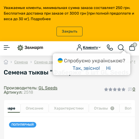
Уважаемые клиенты, минимальная сумма заказа составляет 250 грн.
Бесплатная доставка при заказе от 3000 грн (при полной предоплате и
веса до 30 кг).
Подробнее
Закрыть
0
Клиенту
Спробуємо українською?
Семена
Семена овощей
Тыква
Семена тыквы "Фаберже" 5 ш
Так, звісно!
Ні
Семена тыквы "Фаберже" 5 шт GL Seeds
Производитель:
GL Seeds
0
Артикул:
2518
о товаре
Описание
Характеристики
Отзывы
Вопрос
0
ПОПУЛЯРНЫЙ