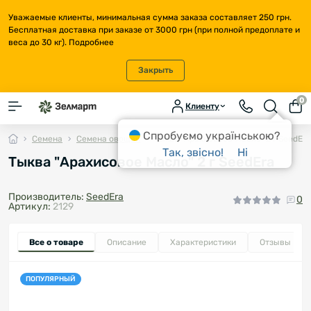
Уважаемые клиенты, минимальная сумма заказа составляет 250 грн.
Бесплатная доставка при заказе от 3000 грн (при полной предоплате и
веса до 30 кг).
Подробнее
Закрыть
0
Клиенту
Спробуємо українською?
Семена
Семена овощей
Тыква "Арахисовое Масло" 2 г SeedEra
Так, звісно!
Ні
Тыква "Арахисовое Масло" 2 г SeedEra
Производитель:
SeedEra
0
Артикул:
2129
Все о товаре
Описание
Характеристики
Отзывы
0
ПОПУЛЯРНЫЙ