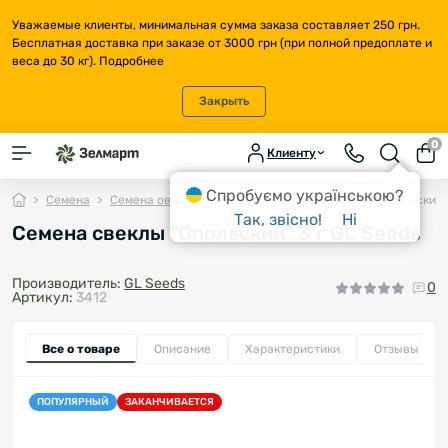
Уважаемые клиенты, минимальная сумма заказа составляет 250 грн.
Бесплатная доставка при заказе от 3000 грн (при полной предоплате и
веса до 30 кг).
Подробнее
Закрыть
0
Клиенту
Спробуємо українською?
Семена
Семена овощей
Свекла
Семена свеклы "Опольский" 
Так, звісно!
Ні
Семена свеклы "Опольский" 3 г GL Seeds
Производитель:
GL Seeds
0
Артикул:
3412
Все о товаре
Описание
Характеристики
Отзывы
0
ПОПУЛЯРНЫЙ
ЗАКАНЧИВАЕТСЯ