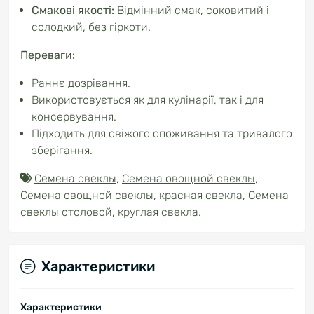
Смакові якості:
Відмінний смак, соковитий і
солодкий, без гіркоти.
Переваги:
Раннє дозрівання.
Використовується як для кулінарії, так і для
консервування.
Підходить для свіжого споживання та тривалого
зберігання.
Семена свеклы
,
Семена овощной свеклы
,
Семена овощной свеклы
,
красная свекла
,
Семена
свеклы столовой
,
круглая свекла.
Характеристики
Характеристики