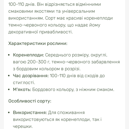
100-110 днів. Він відрізняється відмінними
смаковими якостями та універсальним
використанням. Сорт має красиві коренеплоди
темно-червоного кольору, що надає йому
декоративної привабливості.
Характеристики рослини:
Коренеплоди:
Середнього розміру, округлі,
вагою 200-300 г, темно-червоного забарвлення
з бордовим кольором в розрізі.
Час дозрівання:
100-110 днів від сходів до
стиглості.
М'якоть:
Бордового кольору, з ніжним смаком.
Особливості сорту:
Використання:
Для споживання
використовуються як коренеплоди, так і
черешки.