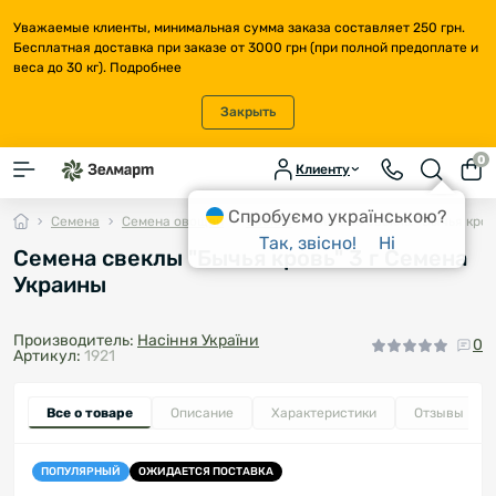
Уважаемые клиенты, минимальная сумма заказа составляет 250 грн.
Бесплатная доставка при заказе от 3000 грн (при полной предоплате и
веса до 30 кг).
Подробнее
Закрыть
0
Клиенту
Спробуємо українською?
Семена
Семена овощей
Свекла
Семена свеклы "Бычья кров
Так, звісно!
Ні
Семена свеклы "Бычья кровь" 3 г Семена
Украины
Производитель:
Насіння України
0
Артикул:
1921
Все о товаре
Описание
Характеристики
Отзывы
0
ПОПУЛЯРНЫЙ
ОЖИДАЕТСЯ ПОСТАВКА