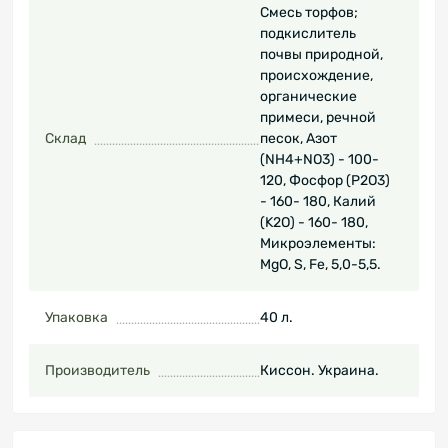
Смесь торфов;
подкислитель
почвы природной,
происхождение,
органические
примеси, речной
Склад
песок, Азот
(NH4+NO3) - 100-
120, Фосфор (P2O3)
- 160- 180, Калий
(K2O) - 160- 180,
Микроэлементы:
MgO, S, Fe, 5,0-5,5.
Упаковка
40 л.
Производитель
Киссон. Украина.