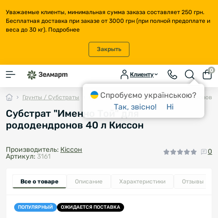
Уважаемые клиенты, минимальная сумма заказа составляет 250 грн.
Бесплатная доставка при заказе от 3000 грн (при полной предоплате и
веса до 30 кг).
Подробнее
Закрыть
0
Клиенту
Спробуємо українською?
Грунты / Субстраты
Субстрат "Именно Той" для рододендронов 4
Так, звісно!
Ні
Субстрат "Именно Той" для
рододендронов 40 л Киссон
Производитель:
Кіссон
0
Артикул:
3161
Все о товаре
Описание
Характеристики
Отзывы
0
ПОПУЛЯРНЫЙ
ОЖИДАЕТСЯ ПОСТАВКА