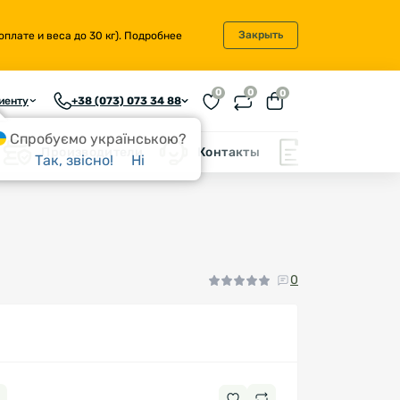
Закрыть
плате и веса до 30 кг).
Подробнее
0
0
0
иенту
+38 (073) 073 34 88
Спробуємо українською?
Производители
Контакты
Блог
Так, звісно!
Ні
0