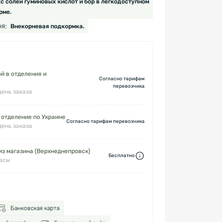
с солей гуминовых кислот и бор в легкодоступном
рме.
я:
Внекорневая подкормка.
й в отделения и
Согласно тарифам
перевозчика
день заказа
 отделение по Украине
Согласно тарифам перевозчика
день заказа
з магазина (Верхнеднепровск)
Бесплатно
часы
Банковская карта