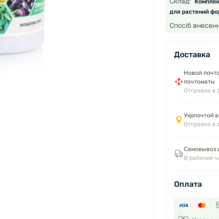
Склад:
Комплек
для растений фо
Спосіб внесенн
Доставка
Новой почто
почтоматы
Отправка в 
Укрпочтой в
Отправка в 
Самовывоз и
В рабочие 
Оплата