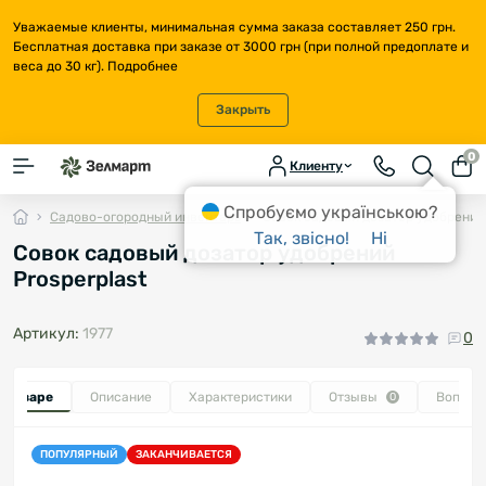
Уважаемые клиенты, минимальная сумма заказа составляет 250 грн.
Бесплатная доставка при заказе от 3000 грн (при полной предоплате и
веса до 30 кг).
Подробнее
Закрыть
0
Клиенту
Спробуємо українською?
Садово-огородный инвентарь
Совок садовый дозатор удобрений 
Так, звісно!
Ні
Совок садовый дозатор удобрений
Prosperplast
Артикул:
1977
0
о товаре
Описание
Характеристики
Отзывы
Вопрос
0
ПОПУЛЯРНЫЙ
ЗАКАНЧИВАЕТСЯ