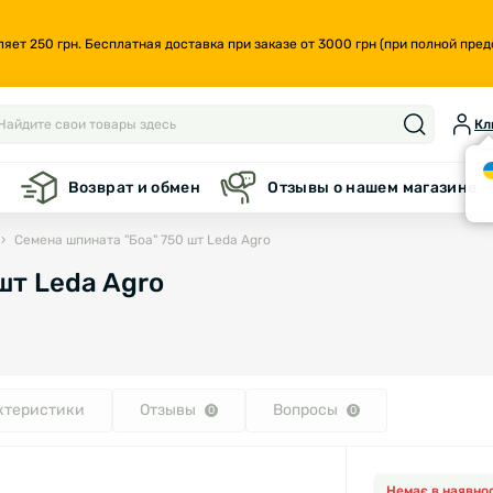
т 250 грн. Бесплатная доставка при заказе от 3000 грн (при полной предо
Кл
а
Возврат и обмен
Отзывы о нашем магазине
Семена шпината "Боа" 750 шт Leda Agro
шт Leda Agro
ктеристики
Отзывы
Вопросы
0
0
Немає в наявнос