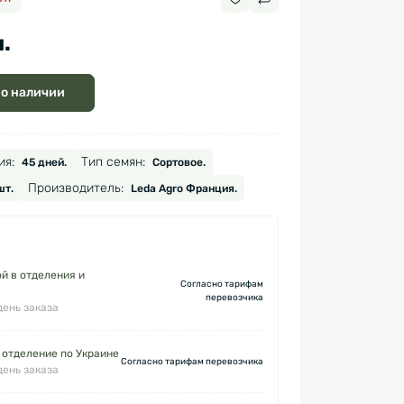
.
 о наличии
ия:
Тип семян:
45 дней.
Сортовое.
Производитель:
шт.
Leda Agro Франция.
й в отделения и
Согласно тарифам
перевозчика
день заказа
 отделение по Украине
Согласно тарифам перевозчика
день заказа