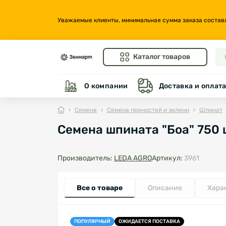
Уважаемые клиенты, минимальная сумма заказа составляе
Каталог товаров
О компании
Доставка и оплат
Семена
Семена пряностей и зелени
Шпинат
Семена шпината "Боа" 750 
Производитель:
LEDA AGRO
Артикул:
3961
Все о товаре
Описание
Хара
ПОПУЛЯРНЫЙ
ОЖИДАЕТСЯ ПОСТАВКА