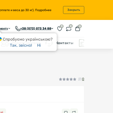
Закрыть
плате и веса до 30 кг).
Подробнее
0
0
0
иенту
+38 (073) 073 34 88
Спробуємо українською?
Производители
Контакты
Блог
Так, звісно!
Ні
0
ті