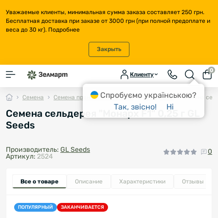
Уважаемые клиенты, минимальная сумма заказа составляет 250 грн.
Бесплатная доставка при заказе от 3000 грн (при полной предоплате и
веса до 30 кг).
Подробнее
Закрыть
0
Клиенту
Спробуємо українською?
Семена
Семена пряностей и зелени
Сельдерей
Семена сель
Так, звісно!
Ні
Семена сельдерея "Монарх F1" 0,25 г GL
Seeds
Производитель:
GL Seeds
0
Артикул:
2524
Все о товаре
Описание
Характеристики
Отзывы
0
ПОПУЛЯРНЫЙ
ЗАКАНЧИВАЕТСЯ