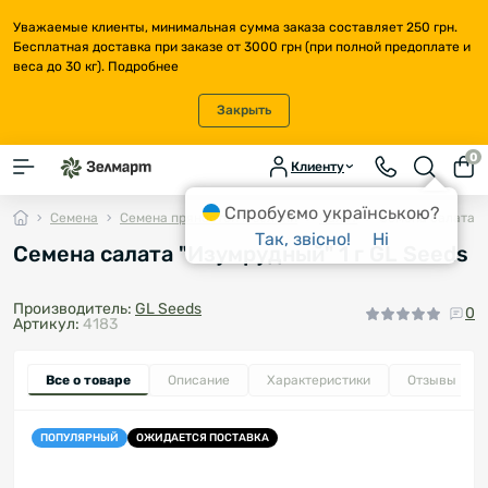
Уважаемые клиенты, минимальная сумма заказа составляет 250 грн.
Бесплатная доставка при заказе от 3000 грн (при полной предоплате и
веса до 30 кг).
Подробнее
Закрыть
0
Клиенту
Спробуємо українською?
Семена
Семена пряностей и зелени
Салат
Семена салата "
Так, звісно!
Ні
Семена салата "Изумрудный" 1 г GL Seeds
Производитель:
GL Seeds
0
Артикул:
4183
Все о товаре
Описание
Характеристики
Отзывы
0
ПОПУЛЯРНЫЙ
ОЖИДАЕТСЯ ПОСТАВКА