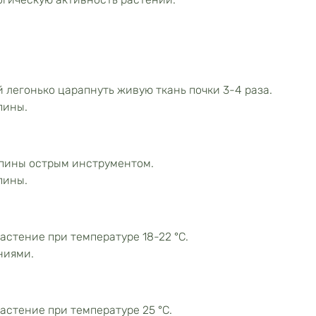
легонько царапнуть живую ткань почки 3-4 раза.
пины.
апины острым инструментом.
пины.
стение при температуре 18-22 °С.
ниями.
астение при температуре 25 °С.