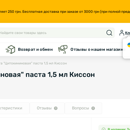
т 250 грн. Бесплатная доставка при заказе от 3000 грн (при полной предо
Кл
а
Возврат и обмен
Отзывы о нашем магазине
а "Цитокининовая" паста 1,5 мл Киссон
новая" паста 1,5 мл Киссон
ктеристики
Отзывы
Вопросы
0
0
В наличии: 3