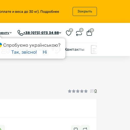
Закрыть
плате и веса до 30 кг).
Подробнее
0
0
0
иенту
+38 (073) 073 34 88
Спробуємо українською?
Производители
Контакты
Блог
Так, звісно!
Ні
0
6