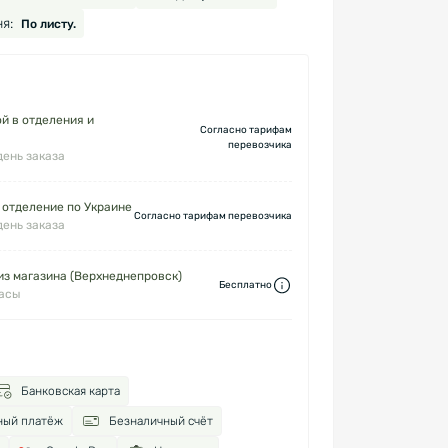
я:
По листу.
й в отделения и
Согласно тарифам
перевозчика
день заказа
 отделение по Украине
Согласно тарифам перевозчика
день заказа
з магазина (Верхнеднепровск)
Бесплатно
часы
Банковская карта
ный платёж
Безналичный счёт