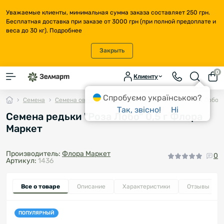
Уважаемые клиенты, минимальная сумма заказа составляет 250 грн.
Бесплатная доставка при заказе от 3000 грн (при полной предоплате и
веса до 30 кг).
Подробнее
Закрыть
0
Клиенту
Спробуємо українською?
Семена
Семена овощей
Редька
Семена редьки "Роза Лобо" 
Так, звісно!
Ні
Семена редьки "Роза Лобо" 0,5 г Флора
Маркет
Производитель:
Флора Маркет
0
Артикул:
1436
Все о товаре
Описание
Характеристики
Отзывы
0
ПОПУЛЯРНЫЙ