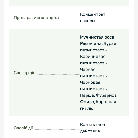
Концентрат
Препаративна форма
взвеси.
Мучнистая роса,
Ржавчина, Бурая
пятнистость,
Коричневая
пятнистость,
Черная
Спектр дії
пятнистость,
Черновая
пятнистость,
Парша, Фузариоз,
Фомоз, Корневая
гниль.
Контактное
Спосіб дії
действие.