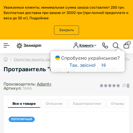
Уважаемые клиенты, минимальная сумма заказа составляет 250 грн.
Бесплатная доставка при заказе от 3000 грн (при полной предоплате и
веса до 30 кг).
Подробнее
Закрыть
0
Клиенту
Спробуємо українською?
Средства защиты растений
Протравители
Протравитель "Сидг
Так, звісно!
Ні
Протравитель "Сидгард" 10 мл Adiant+
Производитель:
Adiant+
0
Артикул:
1646
Все о товаре
Описание
Характеристики
Отзывы
0
ПОПУЛЯРНЫЙ