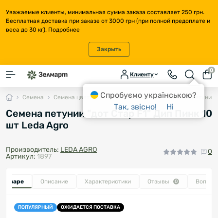
Уважаемые клиенты, минимальная сумма заказа составляет 250 грн.
Бесплатная доставка при заказе от 3000 грн (при полной предоплате и
веса до 30 кг).
Подробнее
Закрыть
0
Клиенту
Спробуємо українською?
Семена
Семена цветов
Однолетние цветы
Семена петунии "
Так, звісно!
Ні
Семена петунии "дот Стар F1" Дип Пинк 10
шт Leda Agro
Производитель:
LEDA AGRO
0
Артикул:
1897
о товаре
Описание
Характеристики
Отзывы
Вопрос
0
ПОПУЛЯРНЫЙ
ОЖИДАЕТСЯ ПОСТАВКА