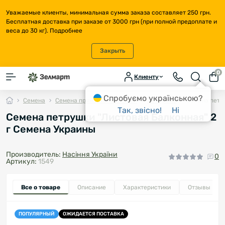
Уважаемые клиенты, минимальная сумма заказа составляет 250 грн.
Бесплатная доставка при заказе от 3000 грн (при полной предоплате и
веса до 30 кг).
Подробнее
Закрыть
0
Клиенту
Спробуємо українською?
Семена
Семена пряностей и зелени
Петрушка
Семена петр
Так, звісно!
Ні
Семена петрушки "Листовая Балконная" 2
г Семена Украины
Производитель:
Насіння України
0
Артикул:
1549
Все о товаре
Описание
Характеристики
Отзывы
0
ПОПУЛЯРНЫЙ
ОЖИДАЕТСЯ ПОСТАВКА