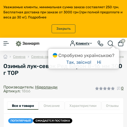
Уважаемые клиенты, минимальная сумма заказа составляет 250 грн.
Бесплатная доставка при заказе от 3000 грн (при полной предоплате и
веса до 30 кг).
Подробнее
Закрыть
0
Клиенту
Спробуємо українською?
Семена
Семена овощей
Лук
Лук-севок
Озимый лук-севок
Так, звісно!
Ні
Озимый лук-севок Ред Барон 8–16 мм 300
г TOP
Производитель:
Нідерланди
0
Артикул:
1866
Все о товаре
Описание
Характеристики
Отзывы
0
ПОПУЛЯРНЫЙ
ОЖИДАЕТСЯ ПОСТАВКА