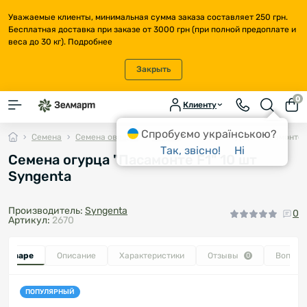
Уважаемые клиенты, минимальная сумма заказа составляет 250 грн.
Бесплатная доставка при заказе от 3000 грн (при полной предоплате и
веса до 30 кг).
Подробнее
Закрыть
0
Клиенту
Спробуємо українською?
Семена
Семена овощей
Огурец
Семена огурца "Пасамонте F
Так, звісно!
Ні
Семена огурца "Пасамонте F1" 10 шт
Syngenta
Производитель:
Syngenta
0
Артикул:
2670
о товаре
Описание
Характеристики
Отзывы
Вопрос
0
ПОПУЛЯРНЫЙ