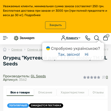
Уважаемые клиенты, минимальная сумма заказа составляет 250 грн.
Бесплатная доставка при заказе от 3000 грн (при полной предоплате и
веса до 30 кг).
Подробнее
Закрыть
0
Клиенту
Спробуємо українською?
Семена
Семена овощей
Огурец
Огурец "Кустевой дар" 1 г F
Так, звісно!
Ні
Огурец "Кустевой дар" 1 г For Hobby TM GL
Seeds
Производитель:
GL Seeds
0
Артикул:
3562
Все о товаре
Описание
Характеристики
Отзывы
0
ПОПУЛЯРНЫЙ
ОЖИДАЕТСЯ ПОСТАВКА