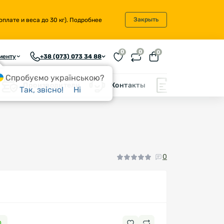
Закрыть
плате и веса до 30 кг).
Подробнее
0
0
0
иенту
+38 (073) 073 34 88
Спробуємо українською?
Производители
Контакты
Блог
Так, звісно!
Ні
0
0