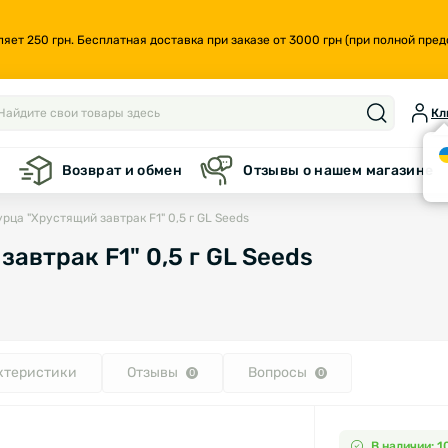
т 250 грн. Бесплатная доставка при заказе от 3000 грн (при полной предо
Кл
а
Возврат и обмен
Отзывы о нашем магазине
рца "Хрустящий завтрак F1" 0,5 г GL Seeds
автрак F1" 0,5 г GL Seeds
ктеристики
Отзывы
Вопросы
0
0
В наличии: 1