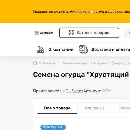
Уважаемые клиенты, минимальная сумма заказа составляе
Каталог товаров
О компании
Доставка и оплат
Семена
Семена овощей
Огурец
Семена огу
Семена огурца "Хрустящий з
Производитель:
GL Seeds
Артикул:
2696
Все о товаре
Описание
Хара
ПОПУЛЯРНЫЙ