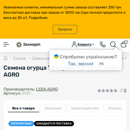
Уважаемые клиенты, минимальная сумма заказа составляет 250 грн.
Бесплатная доставка при заказе от 3000 грн (при полной предоплате и
веса до 30 кг).
Подробнее
Закрыть
0
Клиенту
Спробуємо українською?
Семена
Семена овощей
Огурец
Семена огурца "Февраль F1"
Так, звісно!
Ні
Семена огурца "Февраль F1" 10 шт LEDA
AGRO
Производитель:
LEDA AGRO
0
Артикул:
3951
Все о товаре
Описание
Характеристики
Отзывы
0
ПОПУЛЯРНЫЙ
ОЖИДАЕТСЯ ПОСТАВКА