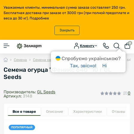
Уважаемые клиенты, минимальная сумма заказа составляет 250 грн.
Бесплатная доставка при заказе от 3000 грн (при полной предоплате и
веса до 30 кг).
Подробнее
Закрыть
0
Клиенту
Спробуємо українською?
Семена
Семена овощей
Огурец
Семена огурца "Феникс 640"
Так, звісно!
Ні
Семена огурца "Феникс 640" 10 г GL
Seeds
Производитель:
GL Seeds
0
Артикул:
3148
Все о товаре
Описание
Характеристики
Отзывы
0
ПОПУЛЯРНЫЙ