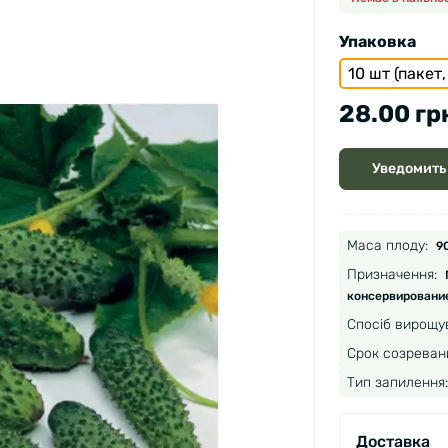
Упаковка
10 шт (пакет
28.00 гр
Уведомить
Маса плоду:
90
Призначення:
консервирование
Спосіб вирощу
Срок созреван
Тип запилення:
Доставка