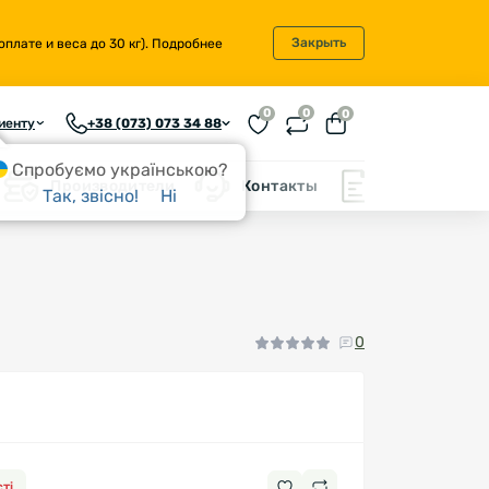
Закрыть
плате и веса до 30 кг).
Подробнее
0
0
0
иенту
+38 (073) 073 34 88
Спробуємо українською?
Производители
Контакты
Блог
Так, звісно!
Ні
0
ті