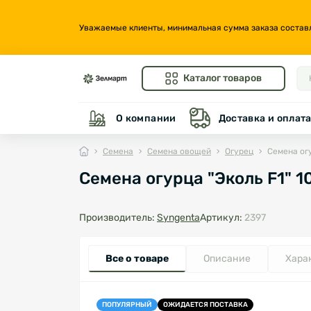
Уважаемые клиенты, минимальная сумма заказа составляе
Каталог товаров
О компании
Доставка и оплат
Семена
Семена овощей
Огурец
Семена огу
Семена огурца "Эколь F1" 1
Производитель:
Syngenta
Артикул:
2397
Все о товаре
Описание
Хара
ПОПУЛЯРНЫЙ
ОЖИДАЕТСЯ ПОСТАВКА