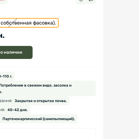
, собственная фасовка).
н.
 о наличии
-110 г.
Потребление в свежем виде, засолка и
.
вання:
Закрытая и открытая почва.
ия:
40-42 дня.
Партенокарпический (самопыляющий).