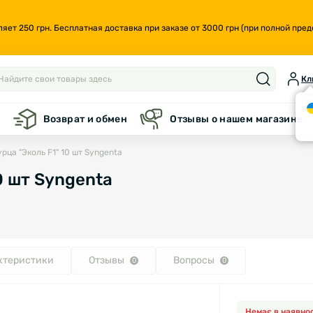
т 250 грн. Бесплатная доставка при заказе от 3000 грн (при полной предо
Кл
а
Возврат и обмен
Отзывы о нашем магазине
рца "Эколь F1" 10 шт Syngenta
0 шт Syngenta
ктеристики
Отзывы
Вопросы
0
0
Немає в наявнос