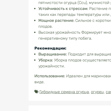
пятнистости огурца (Ccu), мучнистой р
Устойчивость к стрессам:
Растение п
таких как перепады температуры или 
Мощное растение:
Сильное с коротк
плодов.
Высокая урожайность Формирует мног
генеративному типу побега.
Рекомендации:
Выращивание:
Подходит для выращива
Уборка:
Уборка плодов осуществляетс
урожайности.
Использование:
Идеален для маринован
виде.
Гибридные семена огурца
,
огурец
,
са