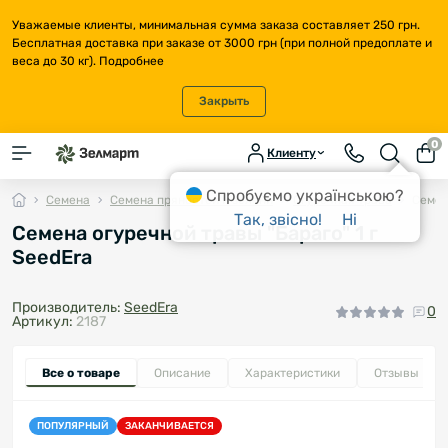
Уважаемые клиенты, минимальная сумма заказа составляет 250 грн.
Бесплатная доставка при заказе от 3000 грн (при полной предоплате и
веса до 30 кг).
Подробнее
Закрыть
0
Клиенту
Спробуємо українською?
Семена
Семена пряностей и зелени
Огуречная трава
Семен
Так, звісно!
Ні
Семена огуречной травы "Бараго" 1 г
SeedEra
Производитель:
SeedEra
0
Артикул:
2187
Все о товаре
Описание
Характеристики
Отзывы
0
ПОПУЛЯРНЫЙ
ЗАКАНЧИВАЕТСЯ