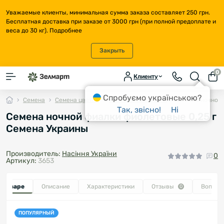
Уважаемые клиенты, минимальная сумма заказа составляет 250 грн.
Бесплатная доставка при заказе от 3000 грн (при полной предоплате и
веса до 30 кг).
Подробнее
Закрыть
0
Клиенту
Спробуємо українською?
Семена
Семена цветов
Многолетние цветы
Семена ночной 
Так, звісно!
Ні
Семена ночной фиалки фиолетовые 0,25 г
Семена Украины
Производитель:
Насіння України
0
Артикул:
3653
о товаре
Описание
Характеристики
Отзывы
Вопрос
0
ПОПУЛЯРНЫЙ