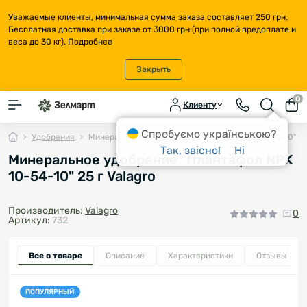
Уважаемые клиенты, минимальная сумма заказа составляет 250 грн.
Бесплатная доставка при заказе от 3000 грн (при полной предоплате и
веса до 30 кг).
Подробнее
Закрыть
0
Клиенту
Спробуємо українською?
Удобрения
Минеральное удобрение "Плантафол NPK 10-54-10" 25 
Так, звісно!
Ні
Минеральное удобрение "Плантафол NPK
10-54-10" 25 г Valagro
Производитель:
Valagro
0
Артикул:
732
Все о товаре
Описание
Характеристики
Отзывы
0
ПОПУЛЯРНЫЙ