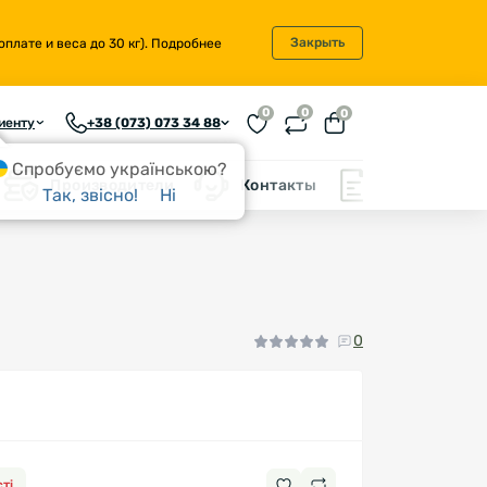
Закрыть
плате и веса до 30 кг).
Подробнее
0
0
0
иенту
+38 (073) 073 34 88
Спробуємо українською?
Производители
Контакты
Блог
Так, звісно!
Ні
0
ті