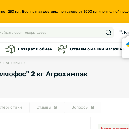
т 250 грн. Бесплатная доставка при заказе от 3000 грн (при полной предо
Кл
а
Возврат и обмен
Отзывы о нашем магазине
 кг Агрохимпак
ммофос" 2 кг Агрохимпак
ктеристики
Отзывы
Вопросы
0
0
Немає в наявнос