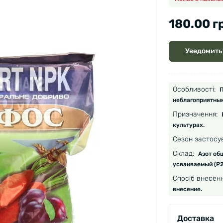
180.00 г
Уведомить
Особливості:
П
неблагоприятным
Призначення:
культурах.
Сезон застосу
Склад:
Азот об
усваиваемый (Р2
Спосіб внесенн
внесение.
Доставка