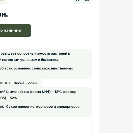
рн.
 о наличии
овышает сопротивляемость растений к
 погодным условиям и болезням.
Во всех основных сельскохозяйственных
вання:
Весна – осень.
щий (аммонийная форма NH4) – 12%, фосфор
О5) – 52%.
я:
Сухое внесение, корневое и внекорневое