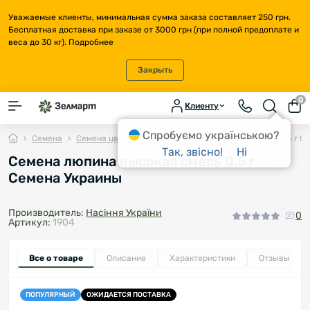
Уважаемые клиенты, минимальная сумма заказа составляет 250 грн.
Бесплатная доставка при заказе от 3000 грн (при полной предоплате и
веса до 30 кг).
Подробнее
Закрыть
0
Клиенту
Спробуємо українською?
Семена
Семена цветов
Семена люпина высокая смесь 0,5 г С
Так, звісно!
Ні
Семена люпина высокая смесь 0,5 г
Семена Украины
Производитель:
Насіння України
0
Артикул:
1904
Все о товаре
Описание
Характеристики
Отзывы
0
ПОПУЛЯРНЫЙ
ОЖИДАЕТСЯ ПОСТАВКА