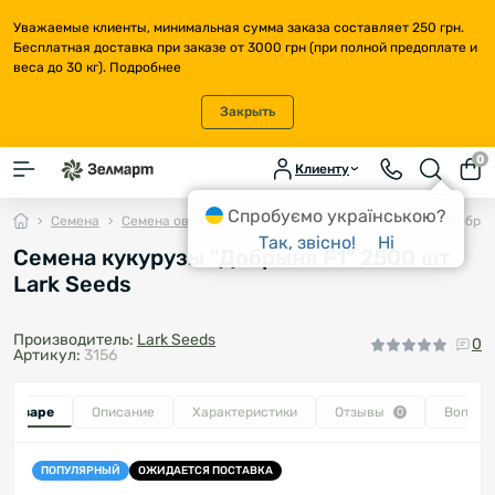
Уважаемые клиенты, минимальная сумма заказа составляет 250 грн.
Бесплатная доставка при заказе от 3000 грн (при полной предоплате и
веса до 30 кг).
Подробнее
Закрыть
0
Клиенту
Спробуємо українською?
Семена
Семена овощей
Кукуруза
Семена кукурузы "Добрыня
Так, звісно!
Ні
Семена кукурузы "Добрыня F1" 2500 шт
Lark Seeds
Производитель:
Lark Seeds
0
Артикул:
3156
о товаре
Описание
Характеристики
Отзывы
Вопрос
0
ПОПУЛЯРНЫЙ
ОЖИДАЕТСЯ ПОСТАВКА