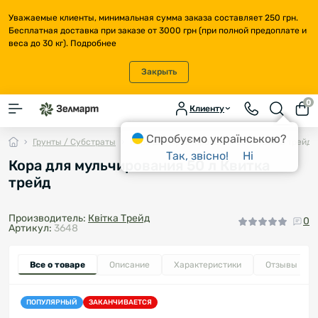
Уважаемые клиенты, минимальная сумма заказа составляет 250 грн.
Бесплатная доставка при заказе от 3000 грн (при полной предоплате и
веса до 30 кг).
Подробнее
Закрыть
0
Клиенту
Спробуємо українською?
Грунты / Субстраты
Кора для мульчирования 50 л Квитка трейд
Так, звісно!
Ні
Кора для мульчирования 50 л Квитка
трейд
Производитель:
Квітка Трейд
0
Артикул:
3648
Все о товаре
Описание
Характеристики
Отзывы
0
ПОПУЛЯРНЫЙ
ЗАКАНЧИВАЕТСЯ