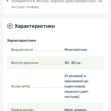
Нуждается в легких, хорошо дренированных, не
кислых почвах.
Характеристики
Характеристики
Вид рослини
Многолетняя.
Висота рослини
30- 35 см.
От розовой и
оранжевой до
Колір квітів
коричневой,
окраски (цвет
листьев).
Період висіву
Март-апрель.