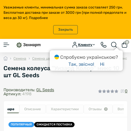
Уважаемые клиенты, минимальная сумма заказа составляет 250 грн.
Бесплатная доставка при заказе от 3000 грн (при полной предоплате и
веса до 30 кг).
Подробнее
Закрыть
0
Клиенту
Спробуємо українською?
Семена
Семена цветов
Семена колеуса "Уизард Колор" микс 1
Так, звісно!
Ні
Семена колеуса "Уизард Колор" микс 10
шт GL Seeds
Производитель:
GL Seeds
0
Артикул:
4198
о товаре
Описание
Характеристики
Отзывы
Вопрос
0
ПОПУЛЯРНЫЙ
ОЖИДАЕТСЯ ПОСТАВКА